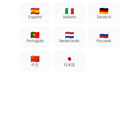
🇪🇸
🇮🇹
🇩🇪
Español
Italiano
Deutsch
🇵🇹
🇳🇱
🇷🇺
Português
Nederlands
Русский
🇨🇳
🇯🇵
中文
日本語