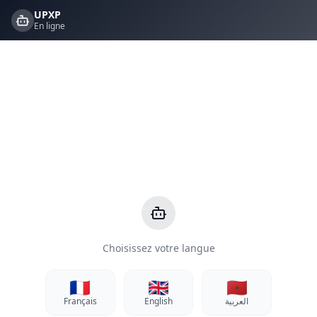
UPXP
En ligne
Choisissez votre langue
🇫🇷
🇬🇧
🇲🇦
Français
English
العربية